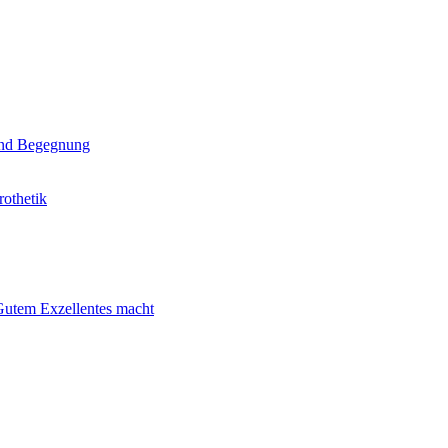
nd Begegnung
rothetik
 Gutem Exzellentes macht