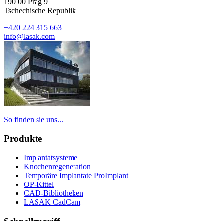
190 00 Prag 9
Tschechische Republik
+420 224 315 663
info@lasak.com
So finden sie uns...
Produkte
Implantatsysteme
Knochenregeneration
Temporäre Implantate ProImplant
OP-Kittel
CAD-Bibliotheken
LASAK CadCam