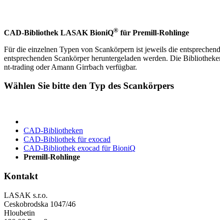
®
CAD-Bibliothek LASAK BioniQ
für Premill-Rohlinge
Für die einzelnen Typen von Scankörpern ist jeweils die entsprechen
entsprechenden Scankörper heruntergeladen werden. Die Bibliotheken
nt-trading oder Amann Girrbach verfügbar.
Wählen Sie bitte den Typ des Scankörpers
CAD-Bibliotheken
CAD-Bibliothek für exocad
CAD-Bibliothek exocad für BioniQ
Premill-Rohlinge
Kontakt
LASAK s.r.o.
Ceskobrodska 1047/46
Hloubetin