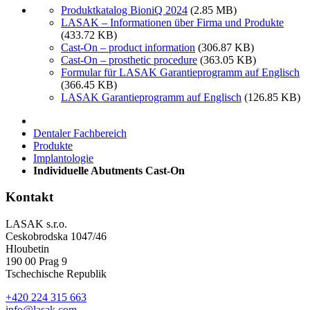
Produktkatalog BioniQ 2024
(2.85 MB)
LASAK – Informationen über Firma und Produkte
(433.72 KB)
Cast-On – product information
(306.87 KB)
Cast-On – prosthetic procedure
(363.05 KB)
Formular für LASAK Garantieprogramm auf Englisch
(366.45 KB)
LASAK Garantieprogramm auf Englisch
(126.85 KB)
Dentaler Fachbereich
Produkte
Implantologie
Individuelle Abutments Cast-On
Kontakt
LASAK s.r.o.
Ceskobrodska 1047/46
Hloubetin
190 00 Prag 9
Tschechische Republik
+420 224 315 663
info@lasak.com