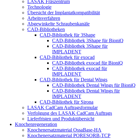
LASAK Fräszentrum
Technologie
Übersicht der Implantatkompatibilität
Arbeitsverfahren
Abgewinkelte Schraubenkanäle
CAD-Bibliotheken
CAD-Bibliothek für 3Shape
CAD-Bibliothek 3Shape für BioniQ
CAD-Bibliothek 3Shape für
IMPLADENT
CAD-Bibliothek für exocad
CAD-Bibliothek exocad für BioniQ
CAD-Bibliothek exocad für
IMPLADENT
CAD-Bibliothek für Dental Wings
CAD-Bibliothek Dental Wings für BioniQ
CAD-Bibliothek Dental Wings für
IMPLADENT
CAD-Bibliothek für Sirona
LASAK CadCam Auftragsformular
Verfolgung des LASAK CadCam Auftrags
Lieferfristen und Produktübersicht
Knochenregeneration
Knochenersatzmaterial OssaBase-HA
Knochenersatzmaterial PORESORB-TCP