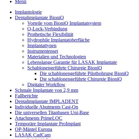
Menü
Implantologie
Dentalimplantate BioniQ
Vorteile vom BioniQ Implantatsystem
Q-Lock-Verbindung
Prothetische Flexibilität
Hydrophile Implantatoberfläche
Implantattypen
Instrumentenset
Materialien und Technologien
Lebenslange Garantie für LASAK Implantate
Schablonengeführte Chirurgie BioniQ
Die schablonengeführte Pilotbohrung BioniQ
Die schablonengeführte Chirurgie BioniQ
Digitaler Workflow
Schmale Implantate von 2,9 mm
Fallberichte
Dentalimplantate IMPLADENT
Individuelle Abutments Cast-On
Die universellen Titanbasen Uni-Base
Attachments PrimeLOC
Temporäre Implantate ProImplant
OP-Mäntel Europa
LASAK CadCam