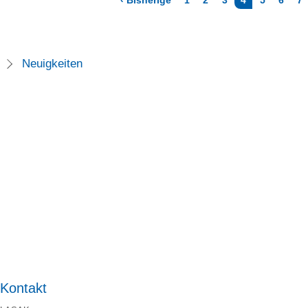
‹ Bisherige
1
2
3
4
5
6
7
Neuigkeiten
Kontakt