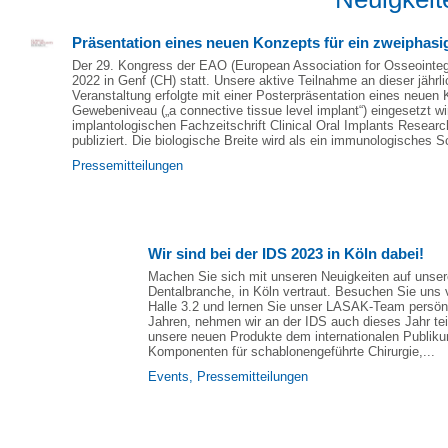
Präsentation eines neuen Konzepts für ein zweiphasi
Der 29. Kongress der EAO (European Association for Osseointeg
2022 in Genf (CH) statt. Unsere aktive Teilnahme an dieser jähr
Veranstaltung erfolgte mit einer Posterpräsentation eines neue
Gewebeniveau („a connective tissue level implant“) eingesetzt wir
implantologischen Fachzeitschrift Clinical Oral Implants Resear
publiziert. Die biologische Breite wird als ein immunologisches 
Pressemitteilungen
Wir sind bei der IDS 2023 in Köln dabei!
Machen Sie sich mit unseren Neuigkeiten auf unser
Dentalbranche, in Köln vertraut. Besuchen Sie uns
Halle 3.2 und lernen Sie unser LASAK-Team persön
Jahren, nehmen wir an der IDS auch dieses Jahr teil
unsere neuen Produkte dem internationalen Publiku
Komponenten für schablonengeführte Chirurgie,...
Events
,
Pressemitteilungen