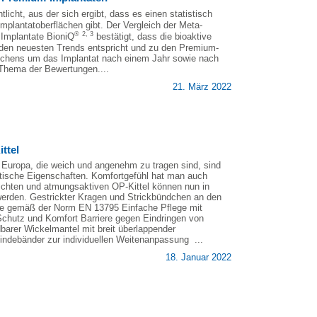
tlicht, aus der sich ergibt, dass es einen statistisch
plantatoberflächen gibt. Der Vergleich der Meta-
®
2, 3
 Implantate BioniQ
bestätigt, dass die bioaktive
en neuesten Trends entspricht und zu den Premium-
ochens um das Implantat nach einem Jahr sowie nach
 Thema der Bewertungen....
21. März 2022
ttel
Europa, die weich und angenehm zu tragen sind, sind
atische Eigenschaften. Komfortgefühl hat man auch
leichten und atmungsaktiven OP-Kittel können nun in
rden. Gestrickter Kragen und Strickbündchen an den
ume gemäß der Norm EN 13795 Einfache Pflege mit
chutz und Komfort Barriere gegen Eindringen von
barer Wickelmantel mit breit überlappender
ndebänder zur individuellen Weitenanpassung ...
18. Januar 2022