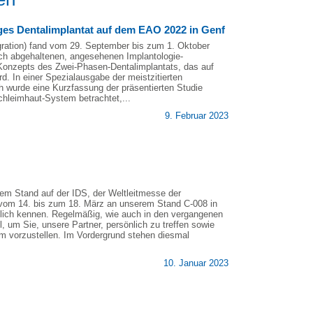
ges Dentalimplantat auf dem EAO 2022 in Genf
ration) fand vom 29. September bis zum 1. Oktober
lich abgehaltenen, angesehenen Implantologie-
n Konzepts des Zwei-Phasen-Dentalimplantats, das auf
d. In einer Spezialausgabe der meistzitierten
ch wurde eine Kurzfassung der präsentierten Studie
Schleimhaut-System betrachtet,...
9. Februar 2023
em Stand auf der IDS, der Weltleitmesse der
 vom 14. bis zum 18. März an unserem Stand C-008 in
lich kennen. Regelmäßig, wie auch in den vergangenen
, um Sie, unsere Partner, persönlich zu treffen sowie
m vorzustellen. Im Vordergrund stehen diesmal
10. Januar 2023