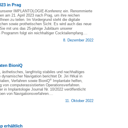
23 in Prag
ang unserer IMPLANTOLOGIE-Konferenz ein. Renommierte
 am 21. April 2023 nach Prag, um ihre reichen
hnen zu teilen. Im Vordergrund steht die digitale
gischen sowie prothetischen Sicht. Es wird auch das neue
Sie mit uns das 25-jährige Jubiläum unserer
gramm folgt ein reichhaltiger Cocktailempfang....
8. Dezember 2022
aten BioniQ
 ästhetisches, langfristig stabiles und nachhaltiges
dynamischer Navigation berichtet Dr. Jiri Hrkal in
®
ialien, Verfahren sowie BioniQ
Implantate helfen,
ng von computerassistierten Operationsverfahren.
 in Implantologie Journal Nr. 10/2022 veröffentlicht
ypen von Navigationsverfahren....
11. Oktober 2022
 erhältlich