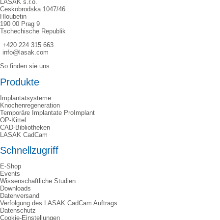
LASAK s.r.o.
Ceskobrodska 1047/46
Hloubetin
190 00 Prag 9
Tschechische Republik
+420 224 315 663
info@lasak.com
So finden sie uns...
Produkte
Implantatsysteme
Knochenregeneration
Temporäre Implantate ProImplant
OP-Kittel
CAD-Bibliotheken
LASAK CadCam
Schnellzugriff
E-Shop
Events
Wissenschaftliche Studien
Downloads
Datenversand
Verfolgung des LASAK CadCam Auftrags
Datenschutz
Cookie-Einstellungen