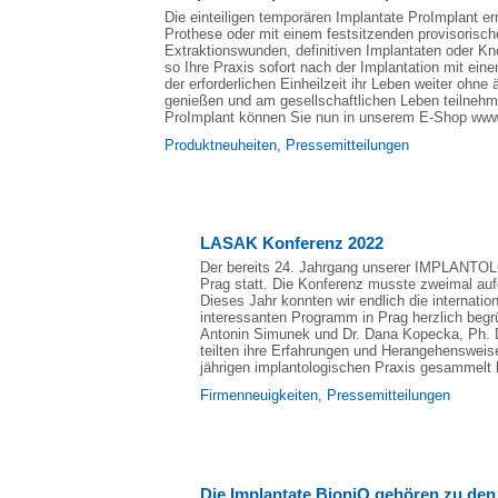
Die einteiligen temporären Implantate ProImplant e
Prothese oder mit einem festsitzenden provisorisch
Extraktionswunden, definitiven Implantaten oder K
so Ihre Praxis sofort nach der Implantation mit ei
der erforderlichen Einheilzeit ihr Leben weiter ohn
genießen und am gesellschaftlichen Leben teilnehm
ProImplant können Sie nun in unserem E-Shop www.
Produktneuheiten
,
Pressemitteilungen
LASAK Konferenz 2022
Der bereits 24. Jahrgang unserer IMPLANTOL
Prag statt. Die Konferenz musste zweimal a
Dieses Jahr konnten wir endlich die internatio
interessanten Programm in Prag herzlich beg
Antonin Simunek und Dr. Dana Kopecka, Ph. D
teilten ihre Erfahrungen und Herangehensweisen
jährigen implantologischen Praxis gesammelt 
Firmenneuigkeiten
,
Pressemitteilungen
Die Implantate BioniQ gehören zu de