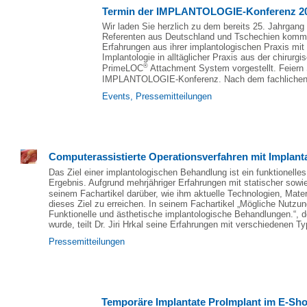
Termin der IMPLANTOLOGIE-Konferenz 20
Wir laden Sie herzlich zu dem bereits 25. Jahrg
Referenten aus Deutschland und Tschechien kommen
Erfahrungen aus ihrer implantologischen Praxis mit I
Implantologie in alltäglicher Praxis aus der chirur
®
PrimeLOC
Attachment System vorgestellt. Feiern 
IMPLANTOLOGIE-Konferenz. Nach dem fachlichen Pro
Events
,
Pressemitteilungen
Computerassistierte Operationsverfahren mit Implant
Das Ziel einer implantologischen Behandlung ist ein funktionelles,
Ergebnis. Aufgrund mehrjähriger Erfahrungen mit statischer sowie 
seinem Fachartikel darüber, wie ihm aktuelle Technologien, Mater
dieses Ziel zu erreichen. In seinem Fachartikel „Mögliche Nutzu
Funktionelle und ästhetische implantologische Behandlungen.“, der
wurde, teilt Dr. Jiri Hrkal seine Erfahrungen mit verschiedenen T
Pressemitteilungen
Temporäre Implantate ProImplant im E-Shop