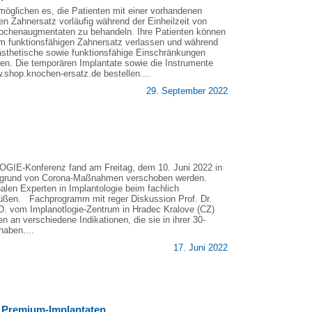
rmöglichen es, die Patienten mit einer vorhandenen
en Zahnersatz vorläufig während der Einheilzeit von
nochenaugmentaten zu behandeln. Ihre Patienten können
nem funktionsfähigen Zahnersatz verlassen und während
e ästhetische sowie funktionsfähige Einschränkungen
en. Die temporären Implantate sowie die Instrumente
shop.knochen-ersatz.de bestellen....
29. September 2022
OGIE-Konferenz fand am Freitag, dem 10. Juni 2022 in
ufgrund von Corona-Maßnahmen verschoben werden.
nalen Experten in Implantologie beim fachlich
rüßen. Fachprogramm mit reger Diskussion Prof. Dr.
. vom Implanotlogie-Zentrum in Hradec Kralove (CZ)
 an verschiedene Indikationen, die sie in ihrer 30-
haben....
17. Juni 2022
n Premium-Implantaten