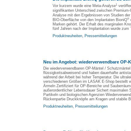
1
Vor kurzem wurde eine Meta-Analyse
veröffen
signifikanten Unterschied zwischen Premium-Im
Analyse mit den Ergebnissen von Studien der
®
BIO-Oberfläche von den Implantaten BioniQ
d
Marken gehört. Der Erhalt des marginalen Kn
fünf Jahren nach der Implantation wurde zum
Produktneuheiten
,
Pressemitteilungen
Neu im Angebot: wiederverwendbare OP-Ki
Die wiederverwendbaren OP-Mäntel / Schutzmäntel 
flüssigkeitsabweisend und haben dauerhafte antist
während der Arbeit bei hoher Temperatur. Die ultra
verschiedenen Größen im LASAK E-Shop bestellt we
Ärmeln Zertifiziert für OP-Bereiche und Sauberrä
außerordentlicher Lebensdauer Sichert maximalen S
Partikeln und biologischen Agenzien Wiederverwend
Rückenpartie Druckknöpfe am Kragen und stabile Bi
Produktneuheiten
,
Pressemitteilungen