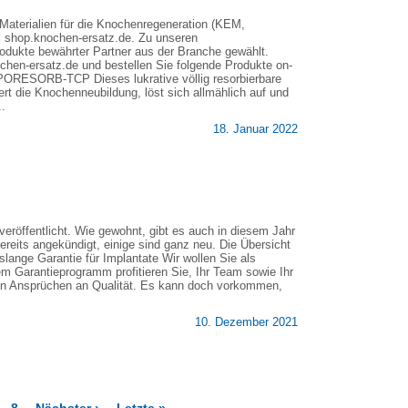
Materialien für die Knochenregeneration (KEM,
k shop.knochen-ersatz.de. Zu unseren
odukte bewährter Partner aus der Branche gewählt.
hen-ersatz.de und bestellen Sie folgende Produkte on-
 PORESORB-TCP Dieses lukrative völlig resorbierbare
t die Knochenneubildung, löst sich allmählich auf und
.
18. Januar 2022
eröffentlicht. Wie gewohnt, gibt es auch in diesem Jahr
ereits angekündigt, einige sind ganz neu. Die Übersicht
lange Garantie für Implantate Wir wollen Sie als
em Garantieprogramm profitieren Sie, Ihr Team sowie Ihr
hen Ansprüchen an Qualität. Es kann doch vorkommen,
10. Dezember 2021