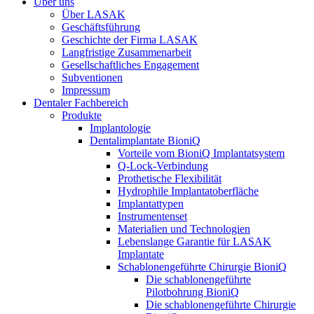
Über uns
Über LASAK
Geschäftsführung
Geschichte der Firma LASAK
Langfristige Zusammenarbeit
Gesellschaftliches Engagement
Subventionen
Impressum
Dentaler Fachbereich
Produkte
Implantologie
Dentalimplantate BioniQ
Vorteile vom BioniQ Implantatsystem
Q-Lock-Verbindung
Prothetische Flexibilität
Hydrophile Implantatoberfläche
Implantattypen
Instrumentenset
Materialien und Technologien
Lebenslange Garantie für LASAK
Implantate
Schablonengeführte Chirurgie BioniQ
Die schablonengeführte
Pilotbohrung BioniQ
Die schablonengeführte Chirurgie