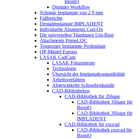
BioniQ
Digitaler Workflow
Schmale Implantate von 2,9 mm
Fallberichte
Dentalimplantate IMPLADENT
Individuelle Abutments Cast-On
Die universellen Titanbasen Uni-Base
Attachments PrimeLOC
Temporäre Implantate ProImplant
OP-Mäntel Europa
LASAK CadCam
LASAK Fräszentrum
Technologie
Übersicht der Implantatkompatibilität
Arbeitsverfahren
Abgewinkelte Schraubenkanäle
CAD-Bibliotheken
CAD-Bibliothek für 3Shape
CAD-Bibliothek 3Shape für
BioniQ
CAD-Bibliothek 3Shape für
IMPLADENT
CAD-Bibliothek für exocad
CAD-Bibliothek exocad für
BioniQ