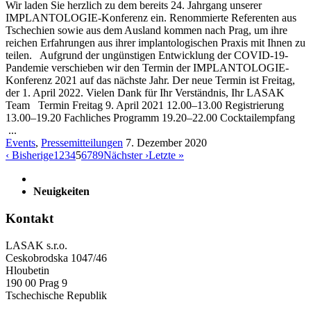
Wir laden Sie herzlich zu dem bereits 24. Jahrgang unserer
IMPLANTOLOGIE-Konferenz ein. Renommierte Referenten aus
Tschechien sowie aus dem Ausland kommen nach Prag, um ihre
reichen Erfahrungen aus ihrer implantologischen Praxis mit Ihnen zu
teilen. Aufgrund der ungünstigen Entwicklung der COVID-19-
Pandemie verschieben wir den Termin der IMPLANTOLOGIE-
Konferenz 2021 auf das nächste Jahr. Der neue Termin ist Freitag,
der 1. April 2022. Vielen Dank für Ihr Verständnis, Ihr LASAK
Team Termin Freitag 9. April 2021 12.00–13.00 Registrierung
13.00–19.20 Fachliches Programm 19.20–22.00 Cocktailempfang
...
Events
,
Pressemitteilungen
7. Dezember 2020
‹ Bisherige
1
2
3
4
5
6
7
8
9
Nächster ›
Letzte »
Neuigkeiten
Kontakt
LASAK s.r.o.
Ceskobrodska 1047/46
Hloubetin
190 00 Prag 9
Tschechische Republik