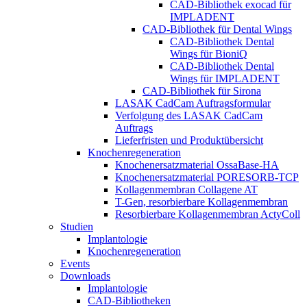
CAD-Bibliothek exocad für
IMPLADENT
CAD-Bibliothek für Dental Wings
CAD-Bibliothek Dental
Wings für BioniQ
CAD-Bibliothek Dental
Wings für IMPLADENT
CAD-Bibliothek für Sirona
LASAK CadCam Auftragsformular
Verfolgung des LASAK CadCam
Auftrags
Lieferfristen und Produktübersicht
Knochenregeneration
Knochenersatzmaterial OssaBase-HA
Knochenersatzmaterial PORESORB-TCP
Kollagenmembran Collagene AT
T-Gen, resorbierbare Kollagenmembran
Resorbierbare Kollagenmembran ActyColl
Studien
Implantologie
Knochenregeneration
Events
Downloads
Implantologie
CAD-Bibliotheken