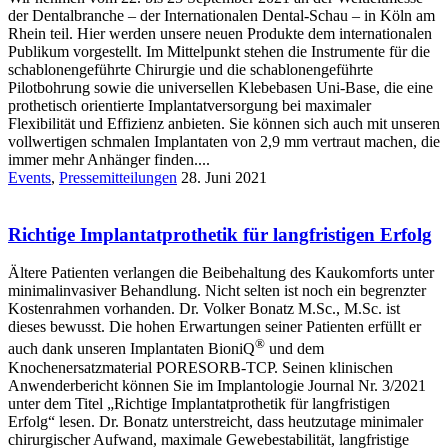
der Dentalbranche – der Internationalen Dental-Schau – in Köln am
Rhein teil. Hier werden unsere neuen Produkte dem internationalen
Publikum vorgestellt. Im Mittelpunkt stehen die Instrumente für die
schablonengeführte Chirurgie und die schablonengeführte
Pilotbohrung sowie die universellen Klebebasen Uni-Base, die eine
prothetisch orientierte Implantatversorgung bei maximaler
Flexibilität und Effizienz anbieten. Sie können sich auch mit unseren
vollwertigen schmalen Implantaten von 2,9 mm vertraut machen, die
immer mehr Anhänger finden....
Events
,
Pressemitteilungen
28. Juni 2021
Richtige Implantatprothetik für langfristigen Erfolg
Ältere Patienten verlangen die Beibehaltung des Kaukomforts unter
minimalinvasiver Behandlung. Nicht selten ist noch ein begrenzter
Kostenrahmen vorhanden. Dr. Volker Bonatz M.Sc., M.Sc. ist
dieses bewusst. Die hohen Erwartungen seiner Patienten erfüllt er
®
auch dank unseren Implantaten BioniQ
und dem
Knochenersatzmaterial PORESORB-TCP. Seinen klinischen
Anwenderbericht können Sie im Implantologie Journal Nr. 3/2021
unter dem Titel „Richtige Implantatprothetik für langfristigen
Erfolg“ lesen. Dr. Bonatz unterstreicht, dass heutzutage minimaler
chirurgischer Aufwand, maximale Gewebestabilität, langfristige