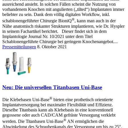
ausreichend ansieht. In solchen Fällen scheint die Nutzung von
vorhandenem Knochen mit angulierten („tilted“) Implantaten immer
beliebter zu sein. Dank dem völlig digitalen Workflow, inkl.
®
schablonengeführter Chirurgie BioniQ
, kann man auch in der
Nähe anatomisch riskanter Strukturen implantieren, wie Dr. Hyspler
in seinem Fachartikel berichtet. Dieser findet sich in dem
Implantologie Journal Nr. 10/2021 unter dem Titel
Schablonengeführte Chirurgie bei geringem Knochenangebot....
Pressemitteilungen
8. Oktober 2021
Neu: Die universellen Titanbasen Uni-Base
®
Die Klebebasen Uni-Base
bieten eine prothetisch orientierte
Implantatversorgung bei maximaler Flexibilität und Effizienz.
Dieselbe Titanbasis kann als Klebebasis in eine konventionell
gegossene oder auch CAD/CAM gefräste Versorgung verklebt
®
werden. Die Titanbasen Uni-Base
AN ermöglichen die
Abwinkelung des Schraubenkanals der Versorgung um bis zu 25°.